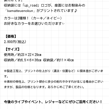
袋付きです。
収納袋には「up_road」ロゴが、座面にはお馴染みの
「kamatteuenokun」
がプリントされています♪
カラーは2種類！（カーキ／ネイビー）
お好きなカラーをお選びいただけます✨
【価格】
2,800円(税込)
【サイズ】
使用時／約23×22×29cm
収納時／約6.5×6×36cm 収納袋／約11×40cm
※製造工程上、プリントの仕上がり（濃淡・位置など）に個体差がございま
す。
※素材の特性上、プリント部分に多少の削れやかすれが生じる場合がござい
ますが、製品の仕様となります。あらかじめご了承ください。
今後のライブやイベント、レジャーなどにぜひご活用ください！