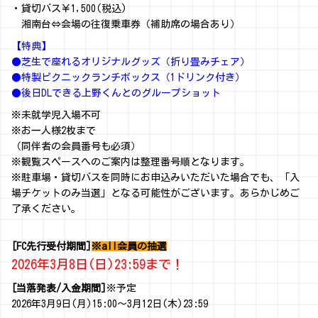
・貸切バス￥1,500(税込)
湘南台⇔会場の往復乗車券（補助席の場合あり）
【特典】
●芝生で座れるオリジナルグッズ（折り畳みチェア）
●特製ピクニックランチボックス（1ドリンク付き）
●後日DLできる上野くんとのグループショット
※未就学児入場不可
※お一人様2枚まで
（同伴者の会員番号も必須）
※観覧スペースへのご案内は整理番号順となります。
※駐車場・貸切バスを同時にお申込みいただいた場合でも、「入
場チケットのみ当選」となる可能性がございます。あらかじめご
了承ください。
[FC先行受付期間]
※all会員の抽選
2026年3月8日(日)23:59まで！
[当落発表/入金期間]
※予定
2026年3月9日(月)15:00～3月12日(木)23:59